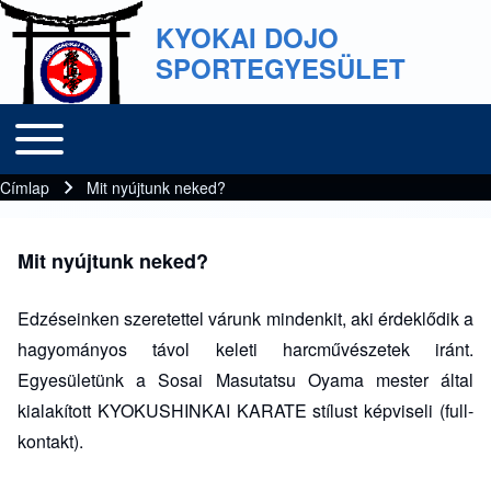
KYOKAI DOJO
SPORTEGYESÜLET
Toggle main menu
Main navigation
Címlap
Mit nyújtunk neked?
Morzsa
Mit nyújtunk neked?
Edzéseinken szeretettel várunk mindenkit, aki érdeklődik a
hagyományos távol keleti harcművészetek iránt.
Egyesületünk a Sosai Masutatsu Oyama mester által
kialakított KYOKUSHINKAI KARATE stílust képviseli (full-
kontakt).