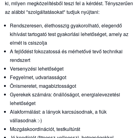
ki, milyen megközelítésből teszi fel a kérdést. Tényszerűen
az alábbi "szolgáltatásokat" tudjuk nyújtani:
Rendszeresen, élethosszig gyakorolható, elegendő
kihívást tartogató test gyakorlási lehetőséget, amely az
elmét is csiszolja
A fejlődést fokozatossá és mérhetővé tevő technikai
rendszert
Versenyzési lehetőséget
Fegyelmet, udvariasságot
Önismeretet, magabiztosságot
Gyerekek számára: önállóságot, energialevezetési
lehetőséget
Alakformálást: a lányok karcsúsodnak, a fiúk
vállasodnak :-)
Mozgáskoordinációt, testkultúrát
Jó kondíciót (fitnessz-vellnessz), betegségekkel