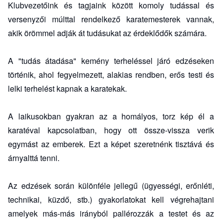
Klubvezetőink és tagjaink között komoly tudással és
versenyzői múlttal rendelkező karatemesterek vannak,
akik örömmel adják át tudásukat az érdeklődők számára.
A "tudás átadása" kemény terheléssel járó edzéseken
történik, ahol fegyelmezett, alakias rendben, erős testi és
lelki terhelést kapnak a karatekak.
A laikusokban gyakran az a homályos, torz kép él a
karatéval kapcsolatban, hogy ott össze-vissza verik
egymást az emberek. Ezt a képet szeretnénk tisztává és
árnyalttá tenni.
Az edzések során különféle jellegű (ügyességi, erőnléti,
technikai, küzdő, stb.) gyakorlatokat kell végrehajtani
amelyek más-más irányból pallérozzák a testet és az