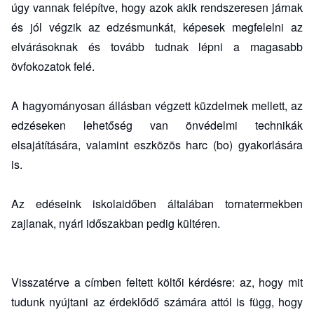
úgy vannak felépítve, hogy azok akik rendszeresen járnak
és jól végzik az edzésmunkát, képesek megfelelni az
elvárásoknak és tovább tudnak lépni a magasabb
övfokozatok felé.
A hagyományosan állásban végzett küzdelmek mellett, az
edzéseken lehetőség van önvédelmi technikák
elsajátítására, valamint eszközös harc (bo) gyakorlására
is.
Az edéseink iskolaidőben általában tornatermekben
zajlanak, nyári időszakban pedig kültéren.
Visszatérve a címben feltett költői kérdésre: az, hogy mit
tudunk nyújtani az érdeklődő számára attól is függ, hogy