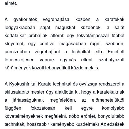
elmét.
A gyakorlatok végrehajtása közben a karatekak
leggyakrabban saját magukkal küzdenek, a saját
korlátaikat próbálják áttörni: egy fekvőtámasszal többet
kinyomni, egy centivel magasabban rugni, szebben,
precízebben végrehajtani a technikát, stb. Emellett
természetesen vannak egymás elleni, szabályozott
körülmények között lebonyolított küzdelmek is.
A Kyokushinkai Karate technikai és övvizsga rendszerét a
stílusalapító mester
úgy alakította ki, hogy a karatekaknak
a jártasságuknak megfelelően, az előmenetelüktől
függően fokozatosan kell egyre komolyabb
követelményeknek megfelelni. (több erőnlét, bonyolultabb
technikák, hosszabb / keményebb küzdelmek) Az edzések